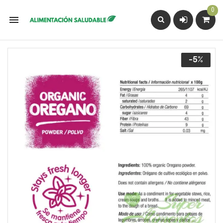
0

-5%