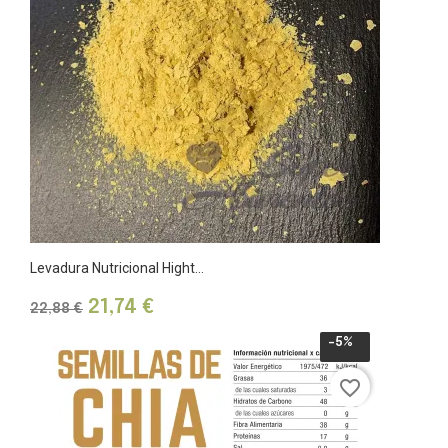
Levadura Nutricional Hight...
Precio
Precio
21,74 €
22,88 €
base
-5%
favorite_border