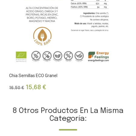
Chia Semillas ECO Granel
Precio
Precio
15,68 €
16,50 €
base
8 Otros Productos En La Misma
Categoría: