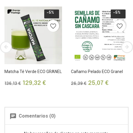
-5%
-5%
favorite_border
favorite_border
Matcha Té Verde ECO GRANEL
Cañamo Pelado ECO Granel
Precio
Precio
Precio
Precio
129,32 €
25,07 €
136,13 €
26,39 €
base
base
chat
Comentarios (0)