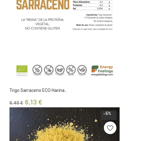
Trigo Sarraceno ECO Harina...
Precio
Precio
6,13 €
6,45 €
base
-5%
favorite_border