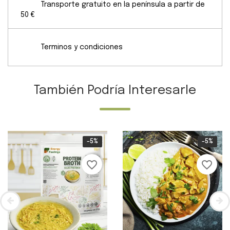
Transporte gratuito en la península a partir de
50 €
Terminos y condiciones
También Podría Interesarle
-5%
-5%
favorite_border
favorite_border