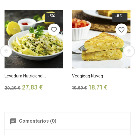
-5%
-5%
favorite_border
favorite_border
Levadura Nutricional...
Veggiegg Nuveg
Precio
Precio
Precio
Precio
27,83 €
18,71 €
29,29 €
19,69 €
base
base
chat
Comentarios (0)