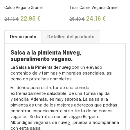
Caldo Vegano Granel
Tiras Carne Vegana Granel
Precio
Precio
Precio
Precio
22,95 €
24,16 €
24,16 €
25,43 €
base
base
Descripción
Detalles del producto
Salsa a la pimienta Nuveg,
superalimento vegano.
La Salsa a la Pimienta de nuveg
con un elevado
contenido de vitaminas y minerales esenciales, así
como de proteínas completas.
Es idóneo para disfrutar de una comida
extremadamente saludable, de una forma rápida
y sencilla. Además, es muy sabrosa. La salsa a la
pimienta es una de los mejores aderezos que podrás
encontrar, especialmente si se trata de no carnes
veganas. Si disfrutas con un veggie Burger o
Albóndigas veganas de nuveg, ¡prueba a acompañarla
con esta salsa!