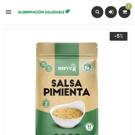
0

-5%